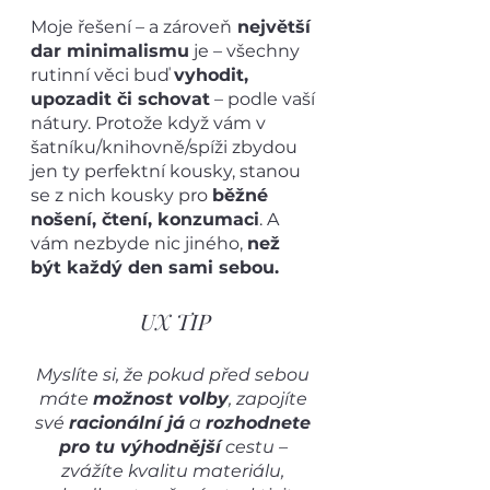
Moje řešení – a zároveň
 největší 
dar minimalismu
 je – všechny 
rutinní věci buď 
vyhodit, 
upozadit či schovat
 – podle vaší 
nátury. Protože když vám v 
šatníku/knihovně/spíži zbydou 
jen ty perfektní kousky, stanou 
se z nich kousky pro 
běžné 
nošení, čtení, konzumaci
. A 
vám nezbyde nic jiného, 
než 
být každý den sami sebou. 
UX TIP
Myslíte si, že pokud před sebou 
máte 
možnost volby
, zapojíte 
své 
racionální já
 a 
rozhodnete 
pro tu výhodnější
 cestu – 
zvážíte kvalitu materiálu, 