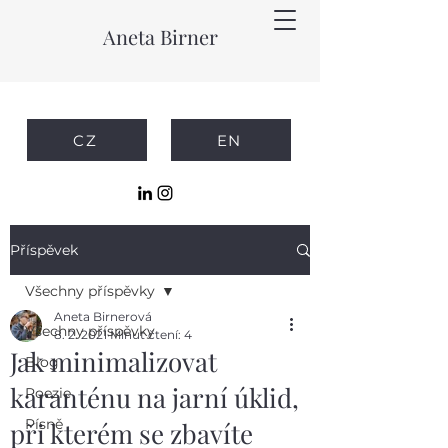
Aneta Birner
CZ
EN
Příspěvek
Všechny příspěvky
Aneta Birnerová
Všechny příspěvky
8. 2. 2021
Minut čtení: 4
Jak minimalizovat
Blog
karanténu na jarní úklid,
Poezie
Písně
při kterém se zbavíte