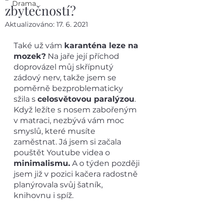
Drama
zbytečností?
Aktualizováno:
17. 6. 2021
Také už vám 
karanténa leze na 
mozek?
 Na jaře její příchod 
doprovázel můj skřípnutý 
zádový nerv, takže jsem se 
poměrně bezproblematicky 
sžila s 
celosvětovou paralýzou
. 
Když ležíte s nosem zabořeným 
v matraci, nezbývá vám moc 
smyslů, které musíte 
zaměstnat. Já jsem si začala 
pouštět Youtube videa o 
minimalismu.
 A o týden později 
jsem již v pozici kačera radostně 
planýrovala svůj šatník, 
knihovnu i spíž.