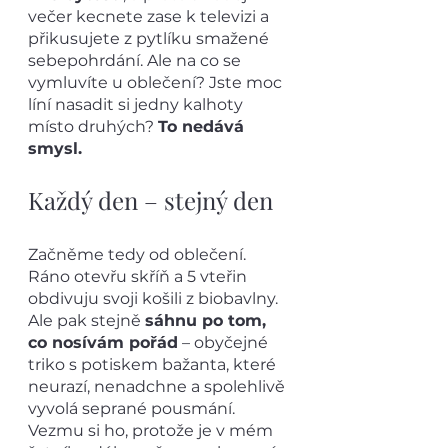
večer kecnete zase k televizi a 
přikusujete z pytlíku smažené 
sebepohrdání. Ale na co se 
vymluvíte u oblečení? Jste moc 
líní nasadit si jedny kalhoty 
místo druhých? 
To nedává 
smysl. 
Každý den – stejný den
Začněme tedy od oblečení. 
Ráno otevřu skříň a 5 vteřin 
obdivuju svoji košili z biobavlny. 
Ale pak stejně 
sáhnu po tom, 
co nosívám pořád
 – obyčejné 
triko s potiskem bažanta, které 
neurazí, nenadchne a spolehlivě 
vyvolá seprané pousmání. 
Vezmu si ho, protože je v mém 