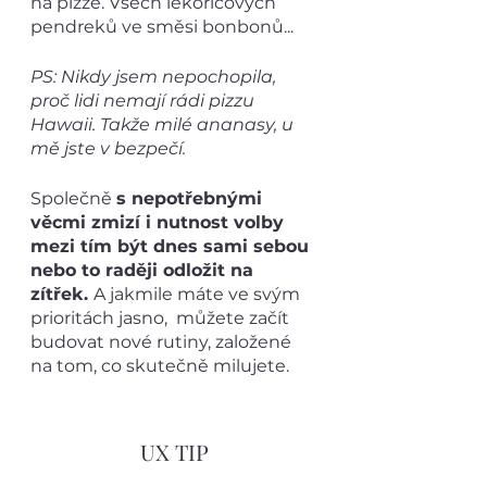
na pizze. Všech lékořicových 
pendreků ve směsi bonbonů...
PS: Nikdy jsem nepochopila, 
proč lidi nemají rádi pizzu 
Hawaii. Takže milé ananasy, u 
mě jste v bezpečí.
Společně 
s nepotřebnými 
věcmi zmizí i nutnost volby 
mezi tím být dnes sami sebou 
nebo to raději odložit na 
zítřek. 
A jakmile máte ve svým 
prioritách jasno,  můžete začít 
budovat nové rutiny, založené 
na tom, co skutečně milujete. 
UX TIP