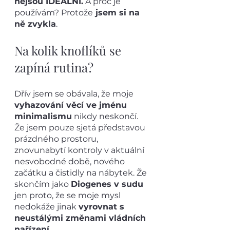
nejsou IDEÁLNÍ.
 A proč je 
používám? Protože
 jsem si na 
ně zvykla
.
Na kolik knoflíků se 
zapíná rutina? 
Dřív jsem se obávala, že moje 
vyhazování věcí ve jménu 
minimalismu
 nikdy neskončí. 
Že jsem pouze sjetá představou 
prázdného prostoru, 
znovunabytí kontroly v aktuální 
nesvobodné době, nového 
začátku a čistidly na nábytek. Že 
skončím jako 
Diogenes v sudu
jen proto, že se moje mysl 
nedokáže jinak 
vyrovnat s 
neustálými změnami vládních 
nařízení.