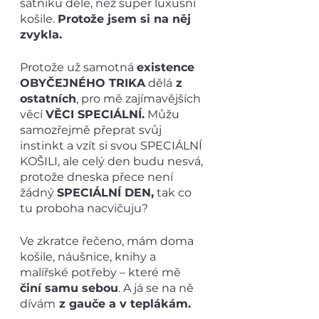
šatníku déle, než super luxusní 
košile. 
Protože jsem si na něj 
zvykla.
Protože už samotná 
existence 
OBYČEJNÉHO TRIKA
 dělá
 z 
ostatních
, pro mě zajímavějších 
věcí 
VĚCI SPECIÁLNÍ.
 Můžu 
samozřejmě přeprat svůj 
instinkt a vzít si svou SPECIÁLNÍ 
KOŠILI, ale celý den budu nesvá, 
protože dneska přece není 
žádný 
SPECIÁLNÍ DEN,
 tak co 
tu proboha nacvičuju?
Ve zkratce řečeno, mám doma 
košile, náušnice, knihy a 
malířské potřeby – které mě
činí samu sebou
. A já se na ně 
dívám
 z gauče a v teplákám.