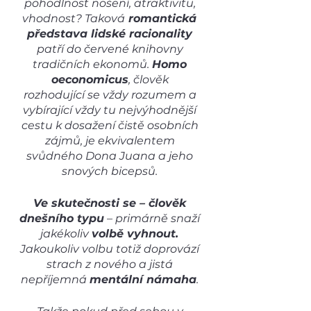
pohodlnost nošení, atraktivitu, 
vhodnost? Taková
 romantická 
představa lidské racionality 
patří do červené knihovny 
tradičních ekonomů. 
Homo 
oeconomicus
, člověk 
rozhodující se vždy rozumem a 
vybírající vždy tu nejvýhodnější 
cestu k dosažení čistě osobních 
zájmů, je ekvivalentem 
svůdného Dona Juana a jeho 
snových bicepsů. 
Ve skutečnosti se – člověk 
dnešního typu
 – primárně snaží 
jakékoliv 
volbě vyhnout. 
Jakoukoliv volbu totiž doprovází 
strach z nového a jistá 
nepříjemná 
mentální námaha
. 