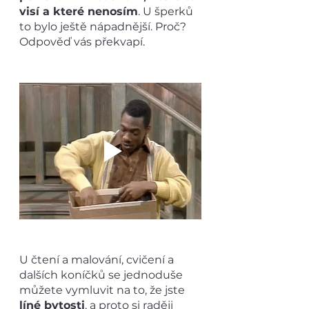
visí a které nenosím
. U šperků 
to bylo ještě nápadnější. Proč? 
Odpověď vás překvapí.
U čtení a malování, cvičení a 
dalších koníčků se jednoduše 
můžete vymluvit na to, že jste
líné bytosti
, a proto si raději 