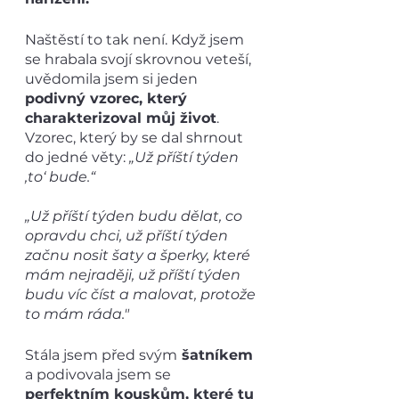
Naštěstí to tak není. Když jsem 
se hrabala svojí skrovnou veteší, 
uvědomila jsem si jeden 
podivný vzorec, který 
charakterizoval můj život
. 
Vzorec, který by se dal shrnout 
do jedné věty: 
„Už příští týden 
‚to‘ bude.“
„Už příští týden budu dělat, co 
opravdu chci, už příští týden 
začnu nosit šaty a šperky, které 
mám nejraději, už příští týden 
budu víc číst a malovat, protože 
to mám ráda." 
Stála jsem před svým
 šatníkem
a podivovala jsem se 
perfektním kouskům, které tu 