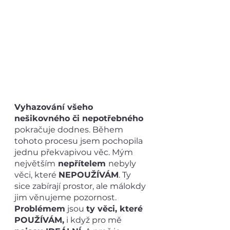
Vyhazování všeho 
nešikovného či nepotřebného
pokračuje dodnes. Během 
tohoto procesu jsem pochopila 
jednu překvapivou věc. Mým 
největším
 nepřítelem 
nebyly 
věci, které 
NEPOUŽÍVÁM
. Ty 
sice zabírají prostor, ale málokdy 
jim věnujeme pozornost. 
Problémem
 jsou 
ty věci, které 
POUŽÍVÁM,
 i když pro mě 