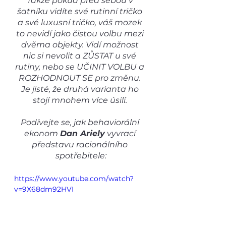
Takže pokud před sebou v 
šatníku vidíte své rutinní tričko 
a své luxusní tričko, váš mozek 
to nevidí jako čistou volbu mezi 
dvěma objekty. Vidí možnost 
nic si nevolit a ZŮSTAT u své 
rutiny, nebo se UČINIT VOLBU a 
ROZHODNOUT SE pro změnu. 
Je jisté, že druhá varianta ho 
stojí mnohem více úsilí. 
Podívejte se, jak behaviorální 
ekonom 
Dan Ariely
 vyvrací 
představu racionálního 
spotřebitele:
https://www.youtube.com/watch?
v=9X68dm92HVI