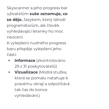
Skyscanner a jeho progress bar 
uživatelům 
suše oznamuje, co 
se děje.
 Jazykem, který lahodí 
programátorům, ale člověk 
vyhledávající letenky ho moc 
neocení.
K vylepšení nudného progress 
baru přispěje vylepšení jeho 
částí:
Informace
 (zkontrolováno 
29 z 31 poskytovatelů)
Vizualizace
 (Modrá stužka, 
která se pomalu natahuje k 
pravému okraji a odpočítává 
tak čas do konce 
vyhledávání.)