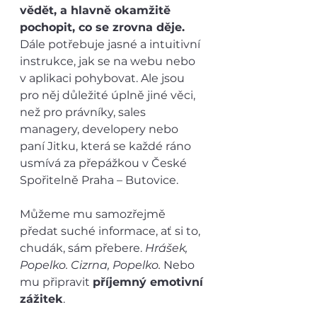
vědět, a hlavně okamžitě 
pochopit, co se zrovna děje.
Dále potřebuje jasné a intuitivní 
instrukce, jak se na webu nebo 
v aplikaci pohybovat. Ale jsou 
pro něj důležité úplně jiné věci, 
než pro právníky, sales 
managery, developery nebo 
paní Jitku, která se každé ráno 
usmívá za přepážkou v České 
Spořitelně Praha – Butovice.
Můžeme mu samozřejmě 
předat suché informace, ať si to, 
chudák, sám přebere. 
Hrášek, 
Popelko. Cizrna, Popelko. 
Nebo 
mu připravit 
příjemný emotivní 
zážitek
.