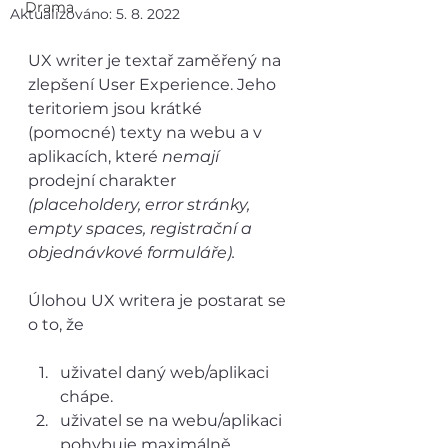
Drama
Aktualizováno:
5. 8. 2022
UX writer je textař zaměřený na 
zlepšení User Experience. Jeho 
teritoriem jsou krátké 
(pomocné) texty na webu a v 
aplikacích, které 
nemají
prodejní charakter 
(placeholdery, error stránky, 
empty spaces, registrační a 
objednávkové formuláře).
Úlohou UX writera je postarat se 
o to, že
uživatel daný web/aplikaci 
chápe.
uživatel se na webu/aplikaci 
pohybuje maximálně 