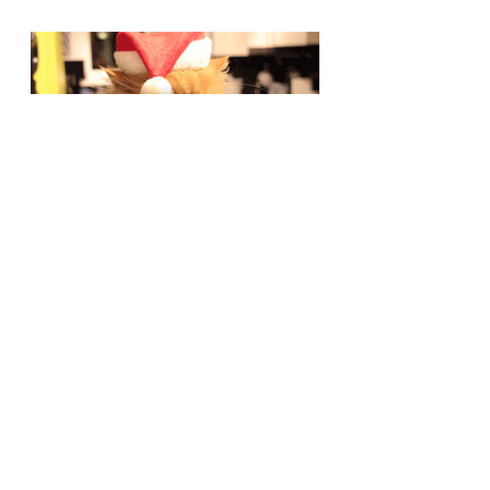
blog
ze života
Blog
Zobrazit vše
Nejnovější příspěvky