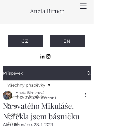
Aneta Birner
CZ
EN
Příspěvek
Všechny příspěvky
Aneta Birnerová
Všechny příspěvky
6. 12. 2019
Minut čtení: 1
Na svatého Mikuláše.
Blog
Neřekla jsem básničku
Poezie
Písně
Aktualizováno:
28. 1. 2021