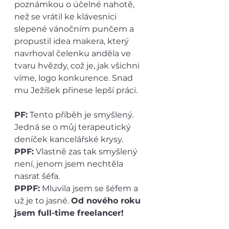
poznámkou o účelné nahotě, 
než se vrátil ke klávesnici 
slepené vánočním punčem a 
propustil idea makera, který 
navrhoval čelenku anděla ve 
tvaru hvězdy, což je, jak všichni 
víme, logo konkurence. Snad 
mu Ježíšek přinese lepší práci.
PF:
 Tento příběh je smyšlený. 
Jedná se o můj terapeutický 
deníček kancelářské krysy.
PPF:
 Vlastně zas tak smyšlený 
není, jenom jsem nechtěla 
nasrat šéfa.
PPPF:
 Mluvila jsem se šéfem a 
už je to jasné. 
Od nového roku 
jsem full-time freelancer!