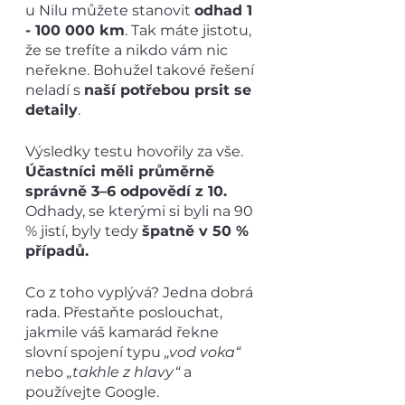
u Nilu můžete stanovit 
odhad 1 
- 100 000 km
. Tak máte jistotu, 
že se trefíte a nikdo vám nic 
neřekne. Bohužel takové řešení 
neladí s 
naší potřebou prsit se 
detaily
.
Výsledky testu hovořily za vše. 
Účastníci měli průměrně 
správně 3–6 odpovědí z 10. 
Odhady, se kterými si byli na 90 
% jistí, byly tedy 
špatně v 50 % 
případů. 
Co z toho vyplývá? Jedna dobrá 
rada. Přestaňte poslouchat, 
jakmile váš kamarád řekne 
slovní spojení typu 
„vod voka“
nebo 
„takhle z hlavy“
 a 
používejte Google.