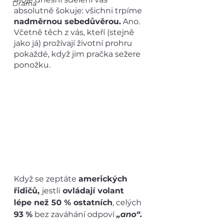
Drama
absolutně šokuje: všichni trpíme 
nadměrnou sebedůvěrou.
 Ano. 
Včetně těch z vás, kteří (stejně 
jako já) prožívají životní prohru 
pokaždé, když jim pračka sežere 
ponožku.
Když se zeptáte 
amerických 
řidičů, 
jestli
 ovládají volant 
lépe než 50 % ostatních
, celých 
93 %
 bez zaváhání odpoví 
„ano“.