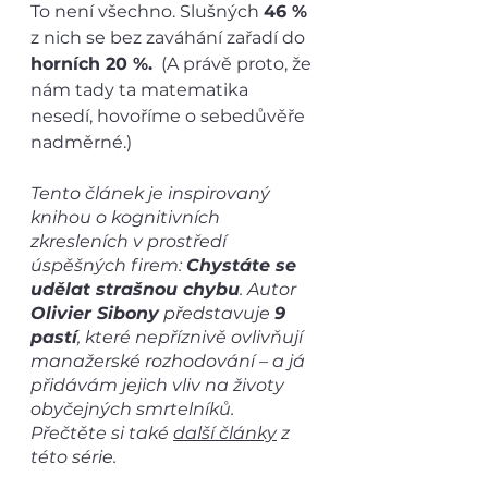
To není všechno. Slušných 
46 % 
z nich se bez zaváhání zařadí do 
horních 20 %.
  (A právě proto, že 
nám tady ta matematika 
nesedí, hovoříme o sebedůvěře 
nadměrné.)
Tento článek je inspirovaný 
knihou o kognitivních 
zkresleních v prostředí 
úspěšných firem: 
Chystáte se 
udělat strašnou chybu
. Autor 
Olivier Sibony
 představuje 
9 
pastí
, které nepříznivě ovlivňují 
manažerské rozhodování – a já 
přidávám jejich vliv na životy 
obyčejných smrtelníků. 
Přečtěte si také 
další články
 z 
této série.