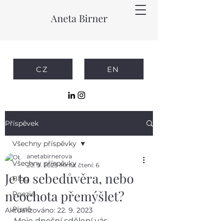
Aneta Birner
CZ
EN
Příspěvek
Všechny příspěvky
anetabirnerova
Všechny příspěvky
20. 9. 2023
Minut čtení: 6
Je to sebedůvěra, nebo
Blog
neochota přemýšlet?
Poezie
Písně
Aktualizováno:
22. 9. 2023
Moje dnešní sdělení vás 