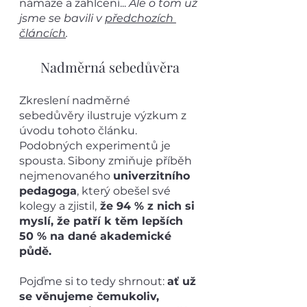
námaze a zahlcení... 
Ale o tom už 
jsme se bavili v 
předchozích 
článcích
. 
Nadměrná sebedůvěra
Zkreslení nadměrné 
sebedůvěry ilustruje výzkum z 
úvodu tohoto článku. 
Podobných experimentů je 
spousta. Sibony zmiňuje příběh 
nejmenovaného 
univerzitního 
pedagoga
, který obešel své 
kolegy a zjistil,
 že 94 % z nich si 
myslí, že patří k těm lepších 
50 % na dané akademické 
půdě.
Pojďme si to tedy shrnout: 
ať už 
se věnujeme čemukoliv, 