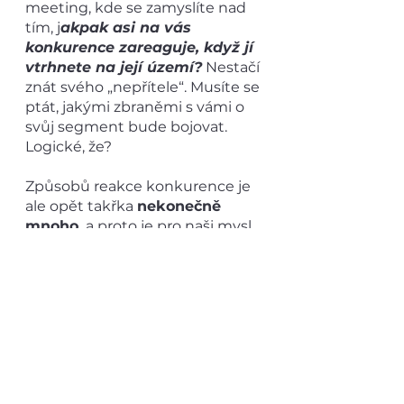
meeting, kde se zamyslíte nad 
tím, j
akpak asi na vás 
konkurence zareaguje, když jí 
vtrhnete na její území?
 Nestačí 
znát svého „nepřítele“. Musíte se 
ptát, jakými zbraněmi s vámi o 
svůj segment bude bojovat. 
Logické, že?
Způsobů reakce konkurence je 
ale opět takřka 
nekonečně 
mnoho,
 a proto je pro naši mysl 
pohodlnější tuto otázku zcela 
vyškrtnout, abychom se 
zbytečně nezahltili. 
Přitom by stačilo jednoduché 
řešení. Znáte to manažerské 
nadšení z toho, 
„jak do věcí 
šlapeme a úspěch už je na 