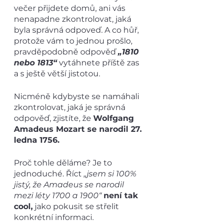
večer přijdete domů, ani vás 
nenapadne zkontrolovat, jaká 
byla správná odpoveď. A co hůř, 
protože vám to jednou prošlo, 
pravděpodobně odpověď 
„1810 
nebo 1813“
 vytáhnete příště zas 
a s ještě větší jistotou.
Nicméně kdybyste se namáhali 
zkontrolovat, jaká je správná 
odpověď, zjistíte, že 
Wolfgang 
Amadeus Mozart se narodil 27. 
ledna 1756.
Proč tohle děláme? Je to 
jednoduché. Říct 
„jsem si 100% 
jistý, že Amadeus se narodil 
mezi léty 1700 a 1900“
není tak 
cool,
 jako pokusit se střelit 
konkrétní informaci. 