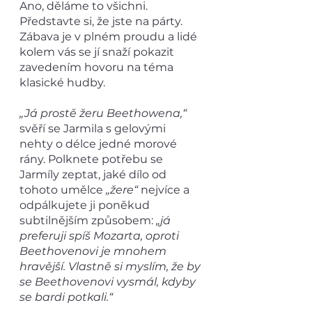
Ano, děláme to všichni. 
Představte si, že jste na párty. 
Zábava je v plném proudu a lidé 
kolem vás se jí snaží pokazit 
zavedením hovoru na téma 
klasické hudby. 
„Já prostě žeru Beethowena,“
svěří se Jarmila s gelovými 
nehty o délce jedné morové 
rány. Polknete potřebu se 
Jarmíly zeptat, jaké dílo od 
tohoto umělce 
„žere“
 nejvíce a 
odpálkujete ji poněkud 
subtilnějším způsobem: 
„já 
preferuji spíš Mozarta, oproti 
Beethovenovi je mnohem 
hravější. Vlastně si myslím, že by 
se Beethovenovi vysmál, kdyby 
se bardi potkali.“