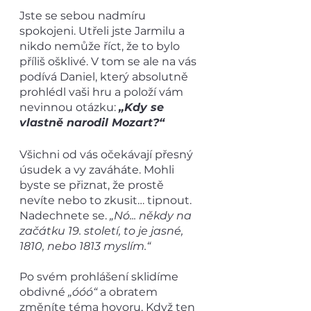
Jste se sebou nadmíru 
spokojeni. Utřeli jste Jarmilu a 
nikdo nemůže říct, že to bylo 
příliš ošklivé. V tom se ale na vás 
podívá Daniel, který absolutně 
prohlédl vaši hru a položí vám 
nevinnou otázku: 
„Kdy se 
vlastně narodil Mozart?“
Všichni od vás očekávají přesný 
úsudek a vy zaváháte. Mohli 
byste se přiznat, že prostě 
nevíte nebo to zkusit… tipnout. 
Nadechnete se. 
„Nó... někdy na 
začátku 19. století, to je jasné, 
1810, nebo 1813 myslím.“ 
Po svém prohlášení sklidíme 
obdivné 
„óóó“
 a obratem 
změníte téma hovoru. Když ten 