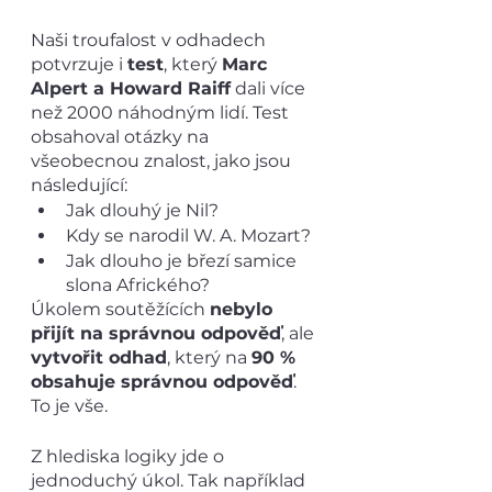
Naši troufalost v odhadech 
potvrzuje i 
test
, který 
Marc 
Alpert a Howard Raiff
 dali více 
než 2000 náhodným lidí. Test 
obsahoval otázky na 
všeobecnou znalost, jako jsou 
následující:
Jak dlouhý je Nil?
Kdy se narodil W. A. Mozart?
Jak dlouho je březí samice 
slona Afrického?
Úkolem soutěžících 
nebylo 
přijít na správnou odpověď
, ale 
vytvořit odhad
, který na 
90 % 
obsahuje správnou odpověď
. 
To je vše.
Z hlediska logiky jde o 
jednoduchý úkol. Tak například 