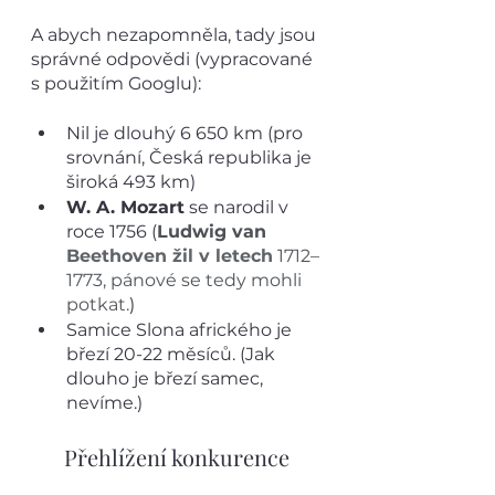
A abych nezapomněla, tady jsou 
správné odpovědi (vypracované 
s použitím Googlu):
Nil je dlouhý 6 650 km (pro 
srovnání, Česká republika je 
široká 493 km)
W. A. Mozart
 se narodil v 
roce 1756 (
Ludwig van 
Beethoven žil v letech
 1712–
1773, pánové se tedy mohli 
potkat.
)
Samice Slona afrického je 
březí 20-22 měsíců. (Jak 
dlouho je březí samec, 
nevíme.)
Přehlížení konkurence