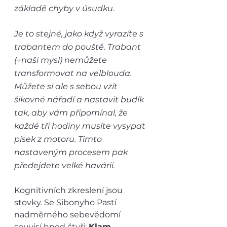
základě chyby v úsudku.
Je to stejné, jako když vyrazíte s 
trabantem do pouště. Trabant 
(=naši mysl) nemůžete 
transformovat na velblouda. 
Můžete si ale s sebou vzít 
šikovné nářadí a nastavit budík 
tak, aby vám připomínal, že 
každé tři hodiny musíte vysypat 
písek z motoru. Tímto 
nastaveným procesem pak 
předejdete velké havárii.
Kognitivních zkreslení jsou 
stovky. Se Sibonyho Pastí 
nadměrného sebevědomí 
souvisí hned čtyři: 
Klam 