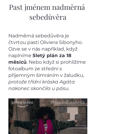
Past jménem nadměrná 
sebedůvěra
Nadměrná sebedůvěra je 
čtvrtou pastí Oliviera Sibonyho. 
Ozve se v nás například, když 
naplníme 
5letý plán za 18 
měsíců
. Nebo když si prohlížíme 
fotoalbum ze střední s 
příjemným šimráním v žaludku, 
protože třídní kráska Agáta 
nakonec skončila u pásu.