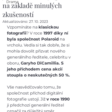
Drama
na základě minulých
zkušeností
Aktualizováno:
27. 10. 2023
Vzpomínáte na 
klasickou 
fotografii
? V roce
 1997 díky ní 
byla společnost Polaroid
 na 
vrcholu. Vedla si tak dobře, že si 
mohla dovolit přizvat nového 
generálního ředitele, celebritu v 
oboru, 
Garyho DiCamillia. S 
jeho příchodem cena akcií 
stoupla o neskutečných 50 %. 
Vše nasvědčovalo tomu, že 
společnost příchod digitální 
fotografie ustojí. Již 
v roce 1990
ji předchozí generální ředitel 
označil za důležitý směr. 