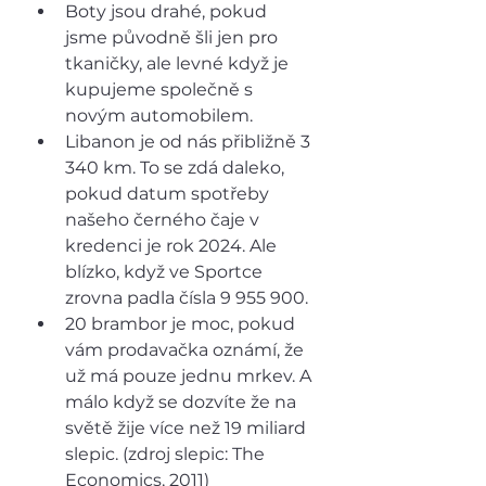
Boty jsou drahé, pokud 
jsme původně šli jen pro 
tkaničky, ale levné když je 
kupujeme společně s 
novým automobilem.
Libanon je od nás přibližně 3 
340 km. To se zdá daleko, 
pokud datum spotřeby 
našeho černého čaje v 
kredenci je rok 2024. Ale 
blízko, když ve Sportce 
zrovna padla čísla 9 955 900.
20 brambor je moc, pokud 
vám prodavačka oznámí, že 
už má pouze jednu mrkev. A 
málo když se dozvíte že na 
světě žije více než 19 miliard 
slepic.
 (zdroj slepic: The 
Economics, 2011)