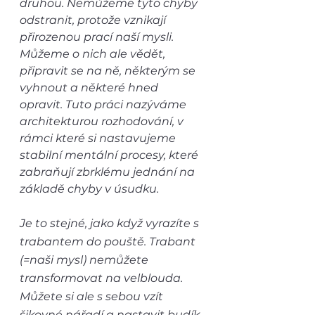
druhou. Nemůžeme tyto chyby 
odstranit, protože vznikají 
přirozenou prací naší mysli. 
Můžeme o nich ale vědět, 
připravit se na ně, některým se 
vyhnout a některé hned 
opravit. Tuto práci nazýváme 
architekturou rozhodování, v 
rámci které si nastavujeme 
stabilní mentální procesy, které 
zabraňují zbrklému jednání na 
základě chyby v úsudku.
Je to stejné, jako když vyrazíte s 
trabantem do pouště. Trabant 
(=naši mysl) nemůžete 
transformovat na velblouda. 
Můžete si ale s sebou vzít 
šikovné nářadí a nastavit budík 