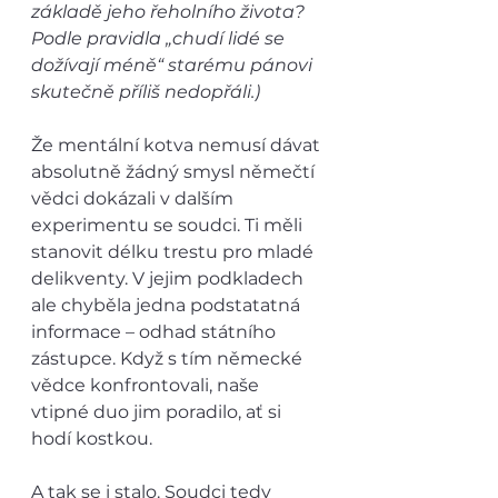
základě jeho řeholního života? 
Podle pravidla „chudí lidé se 
dožívají méně“ starému pánovi 
skutečně příliš nedopřáli.)
Že mentální kotva nemusí dávat 
absolutně žádný smysl němečtí 
vědci dokázali v dalším 
experimentu se soudci. Ti měli 
stanovit délku trestu pro mladé 
delikventy. V jejim podkladech 
ale chyběla jedna podstatatná 
informace – odhad státního 
zástupce. Když s tím německé 
vědce konfrontovali, naše 
vtipné duo jim poradilo, ať si 
hodí kostkou. 
A tak se i stalo. Soudci tedy 