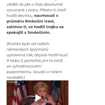
věděli, že jde o číslo absolutně 
vycucané z prstu. Přesto ti, kteří 
hodili devítku, 
navrhovali v 
průměru 8měsíční trest, 
zatímco ti, co hodili trojku se 
spokojili s 5měsíčním.
(Kostka byla od našich 
německých šprýmařů 
upravená tak, abyste hodili buď 
9 nebo 3, pomohlo jim to totiž 
ve vyhodnocování 
experimentu. Soudci o ničem 
nevěděli.)