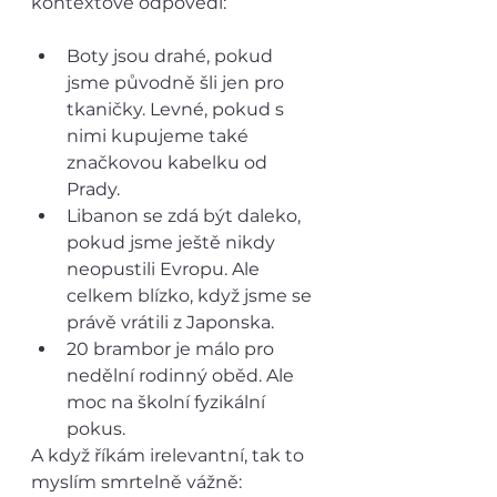
kontextové odpovědi:
Boty jsou drahé, pokud 
jsme původně šli jen pro 
tkaničky. Levné, pokud s 
nimi kupujeme také 
značkovou kabelku od 
Prady.
Libanon se zdá být daleko, 
pokud jsme ještě nikdy 
neopustili Evropu. Ale 
celkem blízko, když jsme se 
právě vrátili z Japonska. 
20 brambor je málo pro 
nedělní rodinný oběd. Ale 
moc na školní fyzikální 
pokus.
A když říkám irelevantní, tak to 
myslím smrtelně vážně: