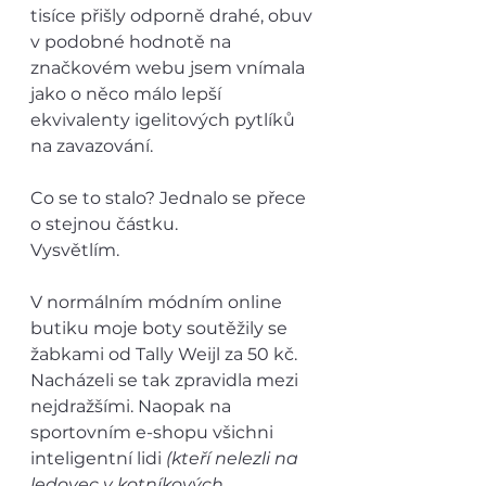
tisíce přišly odporně drahé, obuv 
v podobné hodnotě na 
značkovém webu jsem vnímala 
jako o něco málo lepší 
ekvivalenty igelitových pytlíků 
na zavazování.
Co se to stalo? Jednalo se přece 
o stejnou částku. 
Vysvětlím. 
V normálním módním online 
butiku moje boty soutěžily se 
žabkami od Tally Weijl za 50 kč. 
Nacházeli se tak zpravidla mezi 
nejdražšími. Naopak na 
sportovním e-shopu všichni 
inteligentní lidi 
(kteří nelezli na 
ledovec v kotníkových 