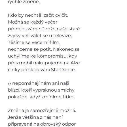
rychlé změně. 
Kdo by nechtěl začít cvičit. 
Možná se každý večer 
přemlouváme. Jenže naše staré 
zvyky velí válet se u televize. 
Těšíme se večerní film, 
nechceme se potit. Nakonec se 
uchýlíme ke kompromisu, kdy 
přes mobil nakupujeme na Alze 
činky při sledování StarDance. 
A nepomáhají nám ani naši 
blízcí, kteří vyprsknou smíchy 
pokaždé, když zmíníme fitko. 
Změna je samozřejmě možná. 
Jenže většina z nás není 
připravená na obrovský odpor 