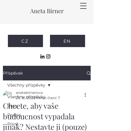
Aneta Birner
CZ
EN
Příspěvek
Všechny příspěvky
anetabirnerova
Všechny příspěvky
26. 10. 2023
Minut čtení: 7
Chcete, aby vaše
Blog
budoucnost vypadala
Poezie
Písně
jinak? Nestavte ji (pouze)