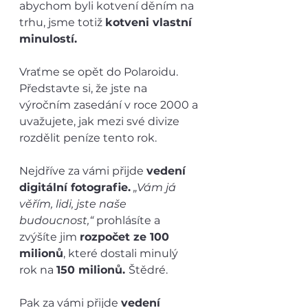
abychom byli kotvení děním na 
trhu, jsme totiž 
kotveni vlastní 
minulostí.
Vraťme se opět do Polaroidu. 
Představte si, že jste na 
výročním zasedání v roce 2000 a 
uvažujete, jak mezi své divize 
rozdělit peníze tento rok. 
Nejdříve za vámi přijde 
vedení 
digitální fotografie.
„Vám já 
věřím, lidi, jste naše 
budoucnost,“
 prohlásíte a 
zvýšíte jim 
rozpočet ze 100 
milionů
, které dostali minulý 
rok na 
150 milionů. 
Štědré.
Pak za vámi přijde 
vedení 