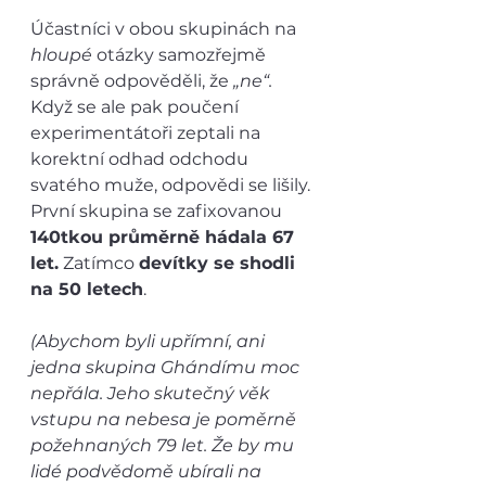
Účastníci v obou skupinách na 
hloupé
 otázky samozřejmě 
správně odpověděli, že 
„ne“.
Když se ale pak poučení 
experimentátoři zeptali na 
korektní odhad odchodu 
svatého muže, odpovědi se lišily. 
První skupina se zafixovanou 
140tkou průměrně hádala 67 
let.
 Zatímco 
devítky se shodli 
na 50 letech
.
(Abychom byli upřímní, ani 
jedna skupina Ghándímu moc 
nepřála. Jeho skutečný věk 
vstupu na nebesa je poměrně 
požehnaných 79 let. Že by mu 
lidé podvědomě ubírali na 