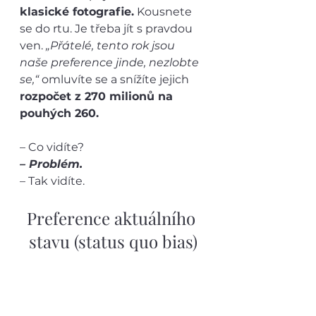
klasické fotografie.
 Kousnete 
se do rtu. Je třeba jít s pravdou 
ven.
 „Přátelé, tento rok jsou 
naše preference jinde, nezlobte 
se,“
 omluvíte se a snížíte jejich 
rozpočet z 270 milionů na 
pouhých 260.
– Co vidíte? 
– Problém.
– Tak vidíte.
Preference aktuálního 
stavu (status quo bias)
Preference aktuálního stavu 
hovoří o tom, že vždycky je 
snazší 
rozhodnout se neudělat 