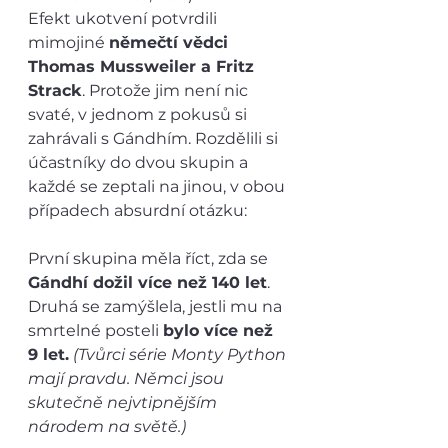
Efekt ukotvení potvrdili 
mimojiné 
němečtí vědci 
Thomas Mussweiler a Fritz 
Strack
. Protože jim není nic 
svaté, v jednom z pokusů si 
zahrávali s Gándhím. Rozdělili si 
účastníky do dvou skupin a 
každé se zeptali na jinou, v obou 
případech absurdní otázku:
První skupina měla říct, zda se 
Gándhí dožil více než 140 let
. 
Druhá se zamýšlela, jestli mu na 
smrtelné posteli 
bylo více než 
9 let.
(Tvůrci série Monty Python 
mají pravdu. Němci jsou 
skutečně nejvtipnějším 
národem na světě.)