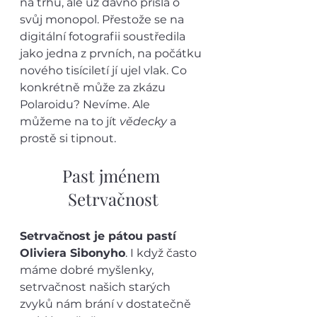
na trhu, ale už dávno přišla o 
svůj monopol. Přestože se na 
digitální fotografii soustředila 
jako jedna z prvních, na počátku 
nového tisíciletí jí ujel vlak. Co 
konkrétně může za zkázu 
Polaroidu? Nevíme. Ale 
můžeme na to jít 
vědecky
 a 
prostě si tipnout. 
Past jménem 
Setrvačnost
Setrvačnost je pátou pastí 
Oliviera Sibonyho
. I když často 
máme dobré myšlenky, 
setrvačnost našich starých 
zvyků nám brání v dostatečně 